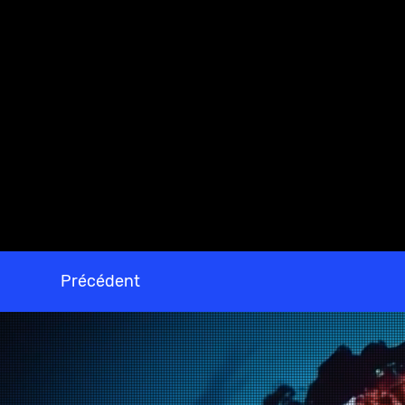
http://lachapelle.org/fr/calendrier/pet
disparaitre-doucement
Précédent