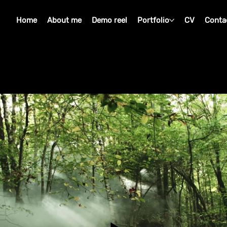
Home
About me
Demo reel
Portfolio
CV
Conta