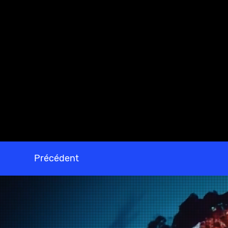
http://lachapelle.org/fr/calendrier/pet
disparaitre-doucement
Précédent