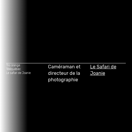
Trio orange
Caméraman et
Le Safari de
Téléquébec
directeur de la
Joanie
Le safari de Joanie
photographie